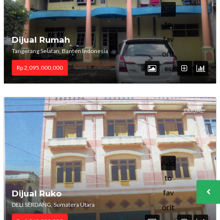
Add
to
fav
Dijual Rumah
Tangerang Selatan, Banten Indonesia
orit
es
Rp 2,095,000,000
DIJUAL
Add
to
fav
Dijual Ruko
DELI SERDANG, Sumatera Utara
orit