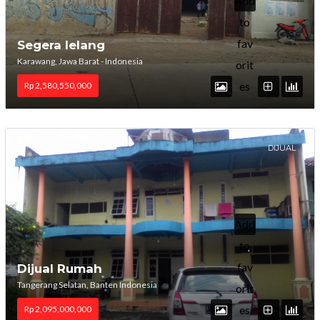
Add
to
fav
Segera lelang
Karawang, Jawa Barat - Indonesia
orit
es
Rp 2,580,550,000
DIJUAL
Add
to
fav
Dijual Rumah
Tangerang Selatan, Banten Indonesia
orit
es
Rp 2,095,000,000