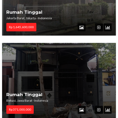
to
fav
Rumah Tinggal
Jakarta Barat, Jakarta - Indonesia
orit
es
Rp 1,645,600,000
DIJUAL
Add
to
fav
Rumah Tinggal
Bekasi, Jawa Barat - Indonesia
orit
es
Rp 371,000,000