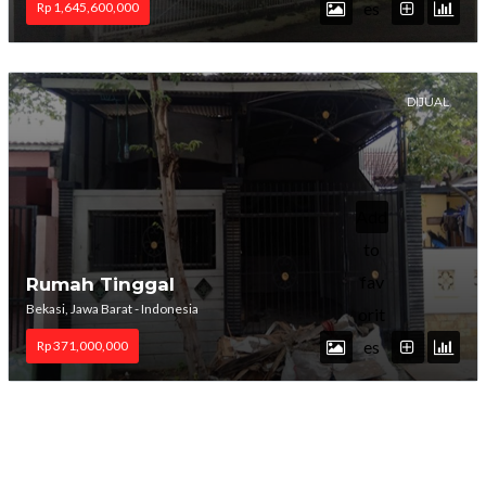
es
Rp 1,645,600,000
DIJUAL
Add
to
fav
Rumah Tinggal
Bekasi, Jawa Barat - Indonesia
orit
es
Rp 371,000,000