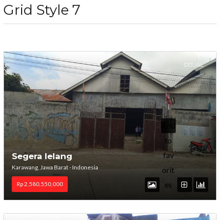
Grid Style 7
DIJUAL
Add
to
fav
Segera lelang
Karawang, Jawa Barat - Indonesia
orit
es
Rp 2,580,550,000