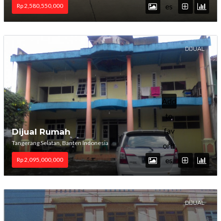
es
Rp 2,580,550,000
DIJUAL
Add
to
fav
Dijual Rumah
Tangerang Selatan, Banten Indonesia
orit
es
Rp 2,095,000,000
DIJUAL