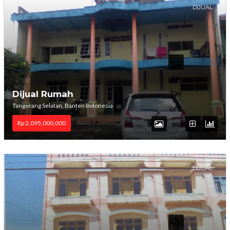
DIJUAL
Add
to
fav
Dijual Rumah
Tangerang Selatan, Banten Indonesia
orit
es
Rp 2,095,000,000
DIJUAL
Add