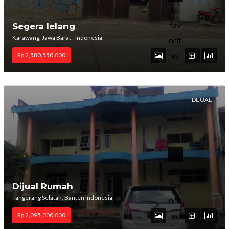
to
fav
Segera lelang
Karawang, Jawa Barat - Indonesia
orit
es
Rp 2,580,550,000
DIJUAL
Add
to
fav
Dijual Rumah
Tangerang Selatan, Banten Indonesia
orit
es
Rp 2,095,000,000