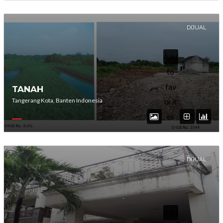
DIJUAL
Add
to
fav
TANAH
Tangerang Kota, Banten Indonesia
orit
es
DIJUAL
Add