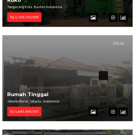
Ruko
Tangerang Kota, Banten Indonesia
orit
es
Rp 1,709,720,000
DIJUAL
Add
to
fav
Rumah Tinggal
Jakarta Barat, Jakarta - Indonesia
orit
es
Rp 1,645,600,000