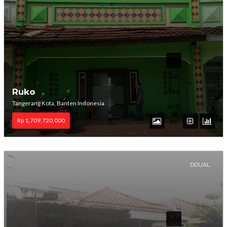
Add
to
fav
Ruko
Tangerang Kota, Banten Indonesia
orit
es
Rp 1,709,720,000
DIJUAL
Add