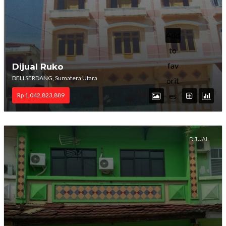
Add
to
fav
Dijual Ruko
DELI SERDANG, Sumatera Utara
orit
es
Rp 1,042,823,889
DIJUAL