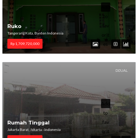
Add
to
fav
Ruko
Tangerang Kota, Banten Indonesia
orit
es
Rp 1,709,720,000
DIJUAL
Add
to
fav
Rumah Tinggal
Jakarta Barat, Jakarta - Indonesia
orit