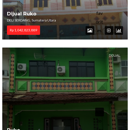
to
fav
Dijual Ruko
DELI SERDANG, Sumatera Utara
orit
es
Rp 1,042,823,889
DIJUAL
Add
to
fav