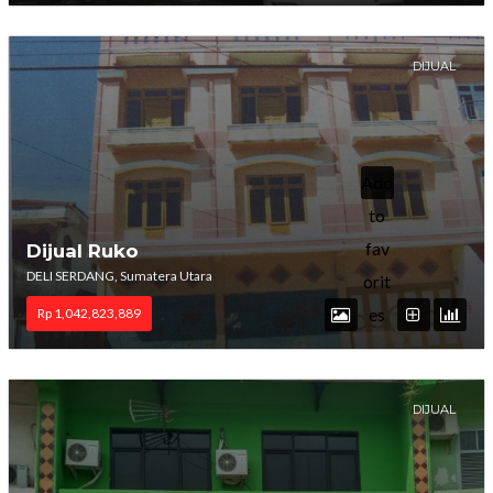
DIJUAL
Add
to
fav
Dijual Ruko
DELI SERDANG, Sumatera Utara
orit
es
Rp 1,042,823,889
DIJUAL