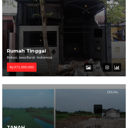
DIJUAL
Add
to
fav
Rumah Tinggal
Bekasi, Jawa Barat - Indonesia
orit
es
Rp 371,000,000
DIJUAL
Add
to
fav
TANAH