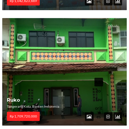
es
Rp 1,042,823,889
DIJUAL
Add
to
fav
Ruko
Tangerang Kota, Banten Indonesia
orit
es
Rp 1,709,720,000