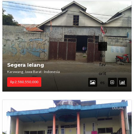
DIJUAL
Add
to
fav
Segera lelang
Karawang, Jawa Barat - Indonesia
orit
es
Rp 2,580,550,000
DIJUAL