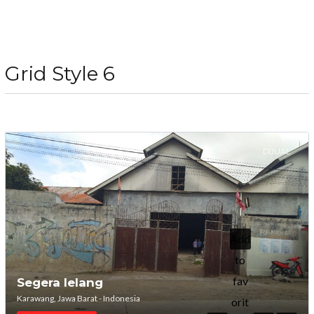
Grid Style 6
DIJUAL
Add
to
fav
Segera lelang
Karawang, Jawa Barat - Indonesia
orit