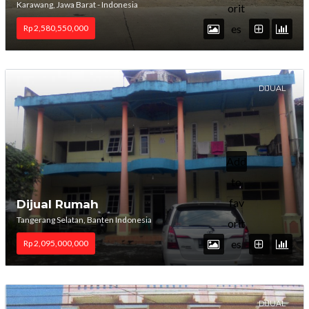
Karawang, Jawa Barat - Indonesia
orit
es
Rp 2,580,550,000
DIJUAL
Add
to
fav
Dijual Rumah
Tangerang Selatan, Banten Indonesia
orit
es
Rp 2,095,000,000
DIJUAL