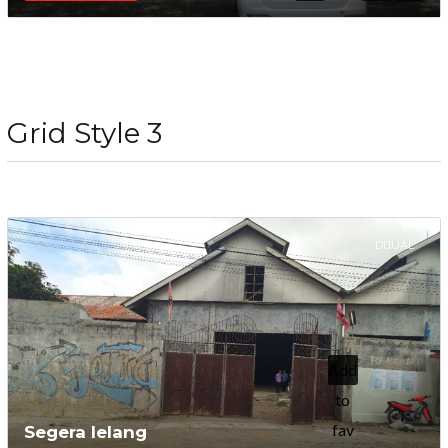
Grid Style 3
DIJUAL
Add
to
fav
Segera lelang