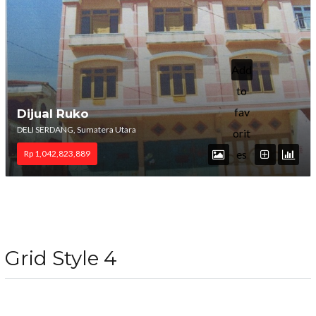
Add
to
fav
Dijual Ruko
DELI SERDANG, Sumatera Utara
orit
es
Rp 1,042,823,889
Grid Style 4