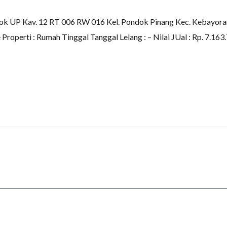
7 Blok UP Kav. 12 RT 006 RW 016 Kel. Pondok Pinang Kec. Kebayora
Properti : Rumah Tinggal Tanggal Lelang : – Nilai JUal : Rp. 7.16
lang
Hubungi Kami
© 2026 L