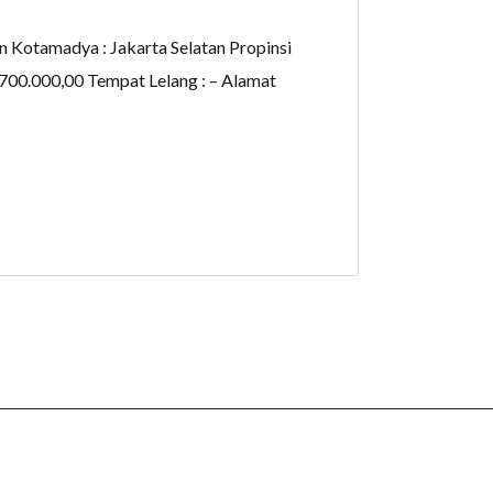
n Kotamadya : Jakarta Selatan Propinsi
3.700.000,00 Tempat Lelang : – Alamat
elang Agunan Bank Banten, All Rights Reserved.
Back to top