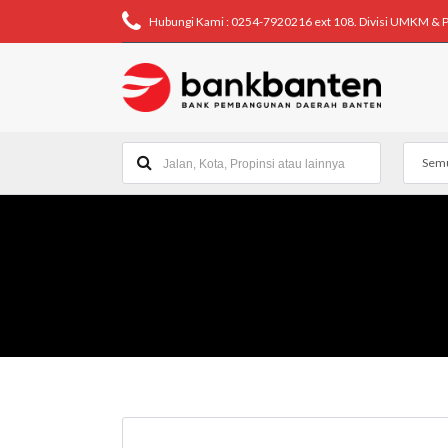
Hubungi Kami : 0254-7920216 ext 108. Divisi UMKM & 
Semu