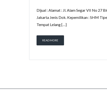
Dijual : Alamat : Jl. Alam Segar VII No 2
Jakarta Jenis Dok. Kepemilikan : SHM Tipe 
Tempat Lelang […]
READ MORE
Home
Daftar Agunan
Jadwal Lelang
Informasi Le