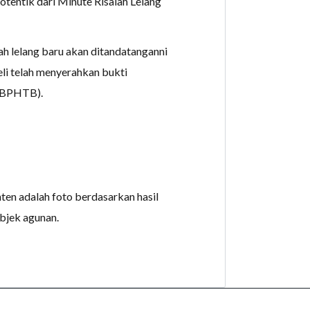
otentik dari Minute Risalah Lelang
h lelang baru akan ditandatanganni
li telah menyerahkan bukti
 (BPHTB).
en adalah foto berdasarkan hasil
objek agunan.