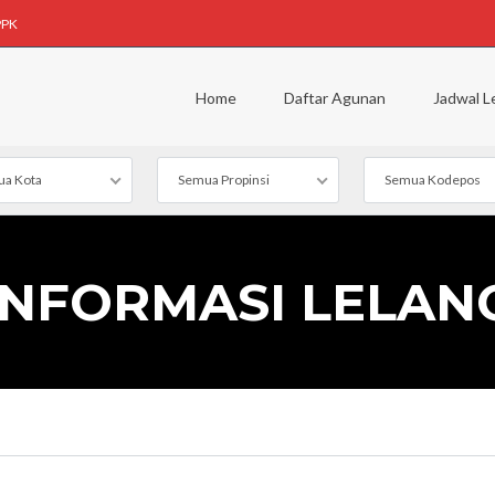
PPK
Home
Daftar Agunan
Jadwal L
a Kota
Semua Propinsi
Semua Kodepos
INFORMASI LELAN