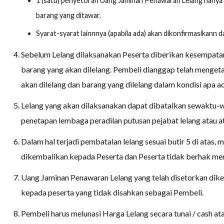
1 (satu) penyetoran Uang Jaminan Penawaran Lelang hanya b
barang yang ditawar.
Syarat-syarat lainnnya (apabila ada) akan dikonfirmasikann
Sebelum Lelang dilaksanakan Peserta diberikan kesempatan 
barang yang akan dilelang. Pembeli dianggap telah menget
akan dilelang dan barang yang dilelang dalam kondisi apa adan
Lelang yang akan dilaksanakan dapat dibatalkan sewaktu-
penetapan lembaga peradilan putusan pejabat lelang atau at
Dalam hal terjadi pembatalan lelang sesuai butir 5 di ata
dikembalikan kepada Peserta dan Peserta tidak berhak mem
Uang Jaminan Penawaran Lelang yang telah disetorkan dik
kepada peserta yang tidak disahkan sebagai Pembeli.
Pembeli harus melunasi Harga Lelang secara tunai / cash at