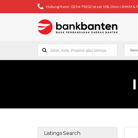
Hubungi Kami : 0254-7920216 ext 108. Divisi UMKM & 
Semu
Listings Search