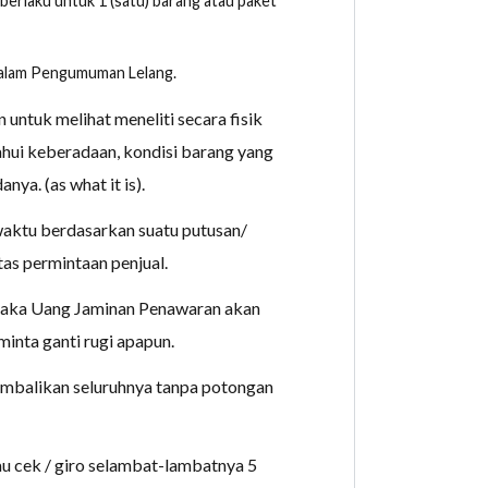
erlaku untuk 1 (satu) barang atau paket
 dalam Pengumuman Lelang.
untuk melihat meneliti secara fisik
ahui keberadaan, kondisi barang yang
ya. (as what it is).
waktu berdasarkan suatu putusan/
as permintaan penjual.
s, maka Uang Jaminan Penawaran akan
inta ganti rugi apapun.
embalikan seluruhnya tanpa potongan
au cek / giro selambat-lambatnya 5