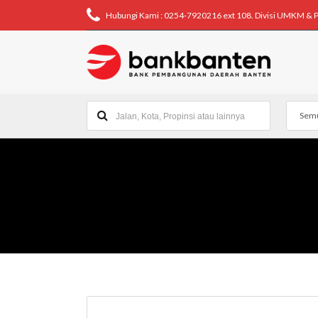
Hubungi Kami : 0254-7920216 ext 108. Divisi UMKM & 
Semu