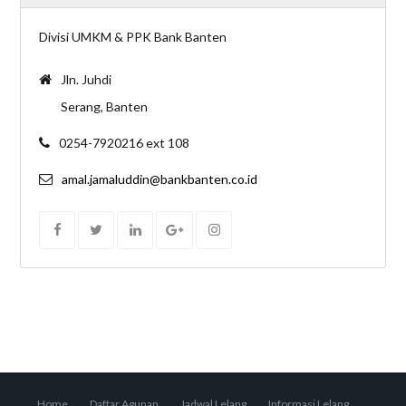
Divisi UMKM & PPK Bank Banten
Jln. Juhdi
Serang, Banten
0254-7920216 ext 108
amal.jamaluddin@bankbanten.co.id
Home
Daftar Agunan
Jadwal Lelang
Informasi Lelang