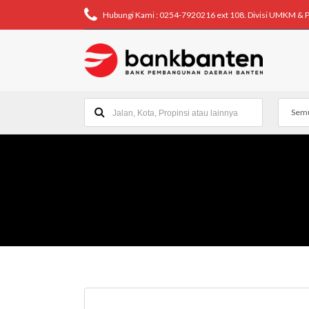
Hubungi Kami : 0254-7920216 ext 108. Divisi UMKM & 
Semu