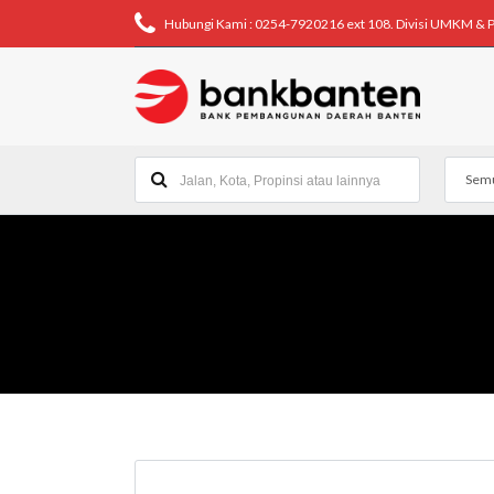
Hubungi Kami : 0254-7920216 ext 108. Divisi UMKM & 
Semu