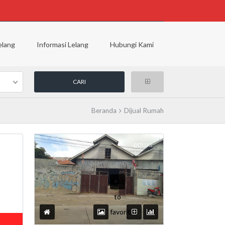
elang
Informasi Lelang
Hubungi Kami
Beranda
Dijual Rumah
DIJUAL
UAL
Add
to
favorites