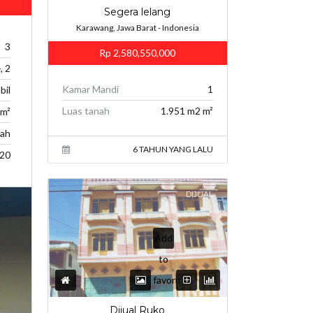
Segera lelang
Karawang, Jawa Barat - Indonesia
3
Rp 2,580,550,000
-, 2
Kamar Mandi
1
il
Luas tanah
1.951 m2 m²
 m²
ah
6 TAHUN YANG LALU
20
DIJUAL
Add
to
favorites
Dijual Ruko