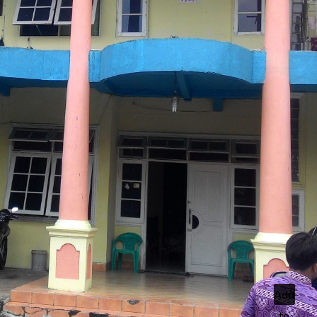
Add
to