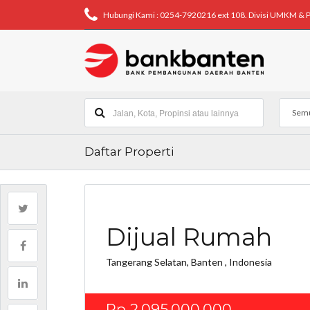
Hubungi Kami : 0254-7920216 ext 108. Divisi UMKM & 
Semu
Daftar Properti
Dijual Rumah
Tangerang Selatan, Banten , Indonesia
Rp 2,095,000,000