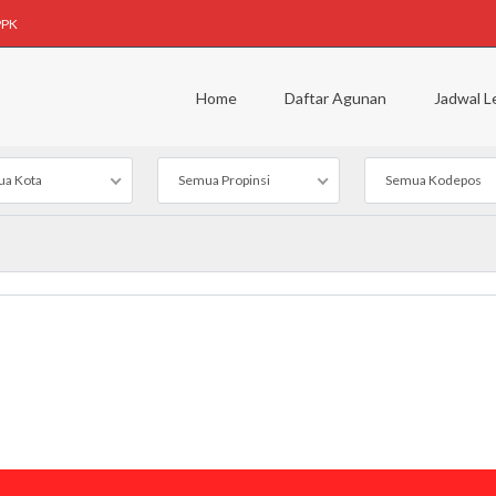
PPK
Home
Daftar Agunan
Jadwal L
a Kota
Semua Propinsi
Semua Kodepos
DIJ