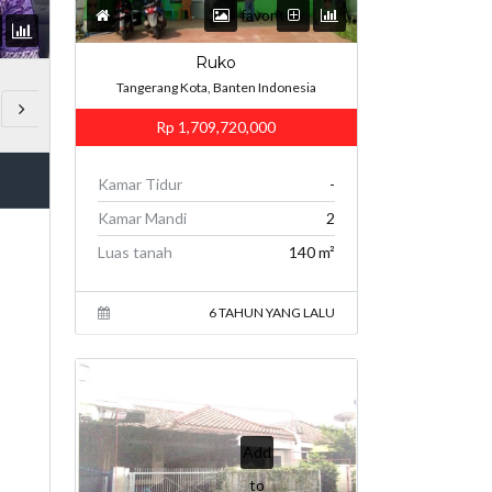
favorites
s
Ruko
Tangerang Kota, Banten Indonesia
Rp 1,709,720,000
Kamar Tidur
-
Kamar Mandi
2
Luas tanah
140 m²
6 TAHUN YANG LALU
DIJUAL
Add
to