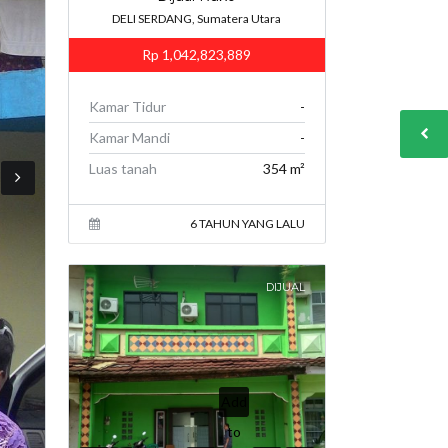
DELI SERDANG, Sumatera Utara
Rp 1,042,823,889
Kamar Tidur
-
Kamar Mandi
-
Luas tanah
354 m²
6 TAHUN YANG LALU
DIJUAL
Add
to