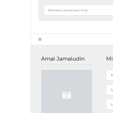
Amal Jamaludin
Mi
I