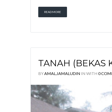
READ MORE
TANAH (BEKAS 
BY
AMAL.JAMALUDIN
IN
WITH
0 COM