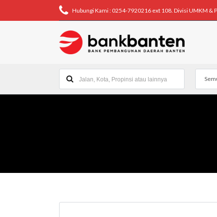
Hubungi Kami : 0254-7920216 ext 108. Divisi UMKM & 
Semu