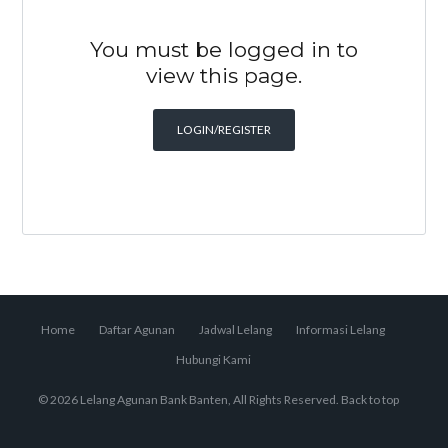
You must be logged in to
view this page.
LOGIN/REGISTER
Home
Daftar Agunan
Jadwal Lelang
Informasi Lelang
Hubungi Kami
© 2026 Lelang Agunan Bank Banten, All Rights Reserved.
Back to top