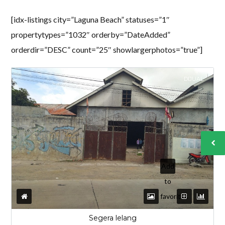
[idx-listings city=”Laguna Beach” statuses=”1″
propertytypes=”1032″ orderby=”DateAdded”
orderdir=”DESC” count=”25″ showlargerphotos=”true”]
DIJUAL
Add
to
favorites
Segera lelang