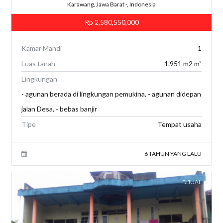
Karawang, Jawa Barat -, Indonesia
Rp 2,580,550,000
Kamar Mandi
1
Luas tanah
1.951 m2 m²
Lingkungan
- agunan berada di lingkungan pemukina, - agunan didepan
jalan Desa, - bebas banjir
Tipe
Tempat usaha
6 TAHUN YANG LALU
DIJUAL