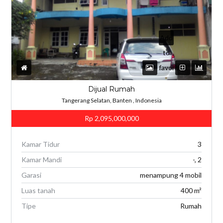
Add
to
favorites
Dijual Rumah
Tangerang Selatan, Banten , Indonesia
Rp 2,095,000,000
Kamar Tidur
3
Kamar Mandi
-, 2
Garasi
menampung 4 mobil
Luas tanah
400 m²
Tipe
Rumah