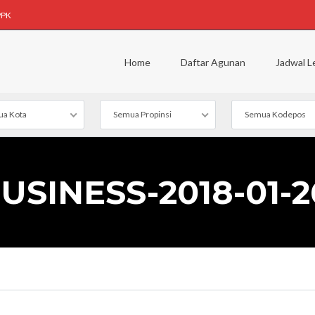
PPK
Home
Daftar Agunan
Jadwal L
a Kota
Semua Propinsi
Semua Kodepos
SINESS-2018-01-26