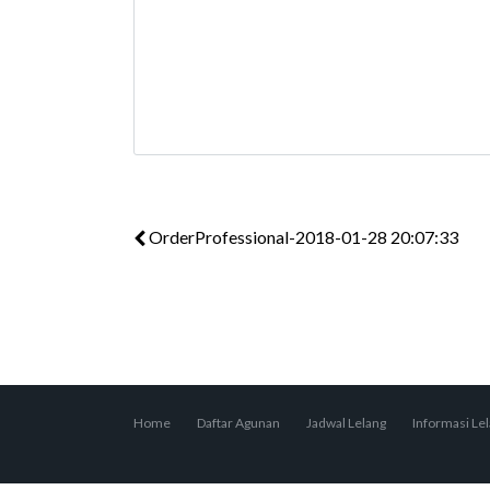
OrderProfessional-2018-01-28 20:07:33
Home
Daftar Agunan
Jadwal Lelang
Informasi Le